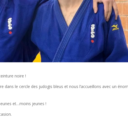
inture noire !
tre dans le cercle des judogis bleus et nous l’accueillons avec un éno
 jeunes et…moins jeunes !
casion.